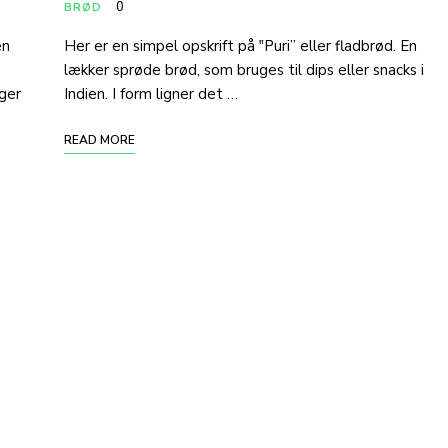
0
BRØD
en
Her er en simpel opskrift på ‟Puri” eller fladbrød. En
lækker sprøde brød, som bruges til dips eller snacks i
uger
Indien. I form ligner det …
READ MORE