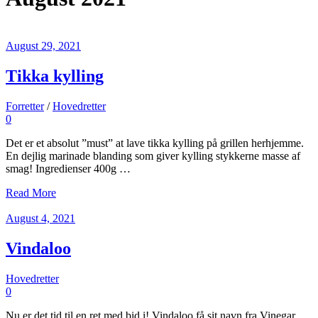
August 29, 2021
Tikka kylling
Forretter
/
Hovedretter
0
Det er et absolut ”must” at lave tikka kylling på grillen herhjemme.
En dejlig marinade blanding som giver kylling stykkerne masse af
smag! Ingredienser 400g …
Read More
August 4, 2021
Vindaloo
Hovedretter
0
Nu er det tid til en ret med bid i! Vindaloo få sit navn fra Vinegar