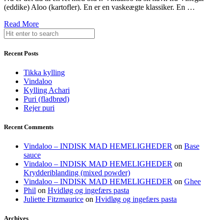
(eddike) Aloo (kartofler). En er en vaskeægte klassiker. En …
Read More
Recent Posts
Tikka kylling
Vindaloo
Kylling Achari
Puri (fladbrød)
Rejer puri
Recent Comments
Vindaloo – INDISK MAD HEMELIGHEDER
on
Base
sauce
Vindaloo – INDISK MAD HEMELIGHEDER
on
Krydderiblanding (mixed powder)
Vindaloo – INDISK MAD HEMELIGHEDER
on
Ghee
Phil
on
Hvidløg og ingefærs pasta
Juliette Fitzmaurice
on
Hvidløg og ingefærs pasta
Archives