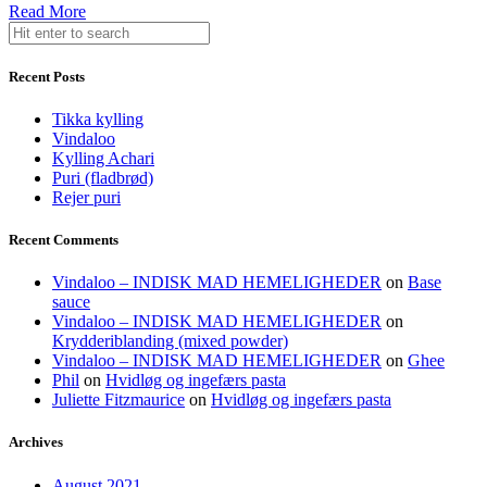
Read More
Recent Posts
Tikka kylling
Vindaloo
Kylling Achari
Puri (fladbrød)
Rejer puri
Recent Comments
Vindaloo – INDISK MAD HEMELIGHEDER
on
Base
sauce
Vindaloo – INDISK MAD HEMELIGHEDER
on
Krydderiblanding (mixed powder)
Vindaloo – INDISK MAD HEMELIGHEDER
on
Ghee
Phil
on
Hvidløg og ingefærs pasta
Juliette Fitzmaurice
on
Hvidløg og ingefærs pasta
Archives
August 2021